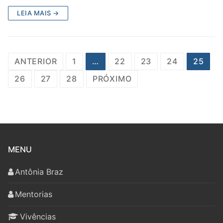
LEIA MAIS →
Paginação
ANTERIOR
1
…
22
23
24
25
de
26
27
28
PRÓXIMO
posts
MENU
Antônia Braz
Mentorias
Vivências