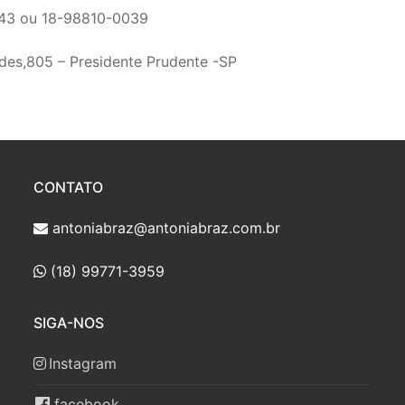
43 ou 18-98810-0039
es,805 – Presidente Prudente -SP
CONTATO
antoniabraz@antoniabraz.com.br
(18) 99771-3959
SIGA-NOS
Instagram
facebook