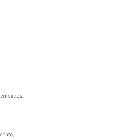
 enteados;
mento;