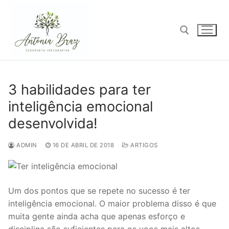
Pular
para
o
conteúdo
Pesquisar por:
3 habilidades para ter
inteligência emocional
desenvolvida!
ADMIN
16 DE ABRIL DE 2018
ARTIGOS
Um dos pontos que se repete no sucesso é ter
inteligência emocional. O maior problema disso é que
muita gente ainda acha que apenas esforço e
disciplina são suficientes para os voos mais altos,