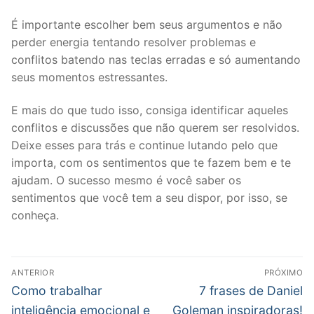
É importante escolher bem seus argumentos e não
perder energia tentando resolver problemas e
conflitos batendo nas teclas erradas e só aumentando
seus momentos estressantes.
E mais do que tudo isso, consiga identificar aqueles
conflitos e discussões que não querem ser resolvidos.
Deixe esses para trás e continue lutando pelo que
importa, com os sentimentos que te fazem bem e te
ajudam. O sucesso mesmo é você saber os
sentimentos que você tem a seu dispor, por isso, se
conheça.
Navegação
ANTERIOR
PRÓXIMO
de
Post
Próximo
Como trabalhar
7 frases de Daniel
anterior:
post:
Post
inteligência emocional e
Goleman inspiradoras!