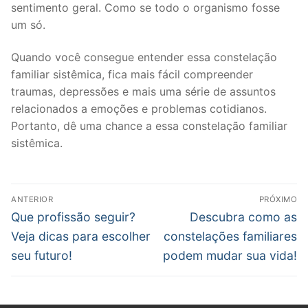
sentimento geral. Como se todo o organismo fosse
um só.
Quando você consegue entender essa constelação
familiar sistêmica, fica mais fácil compreender
traumas, depressões e mais uma série de assuntos
relacionados a emoções e problemas cotidianos.
Portanto, dê uma chance a essa constelação familiar
sistêmica.
Navegação
ANTERIOR
PRÓXIMO
de
Post
Próximo
Que profissão seguir?
Descubra como as
anterior:
post:
Post
Veja dicas para escolher
constelações familiares
seu futuro!
podem mudar sua vida!