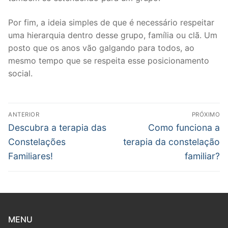
Por fim, a ideia simples de que é necessário respeitar
uma hierarquia dentro desse grupo, família ou clã. Um
posto que os anos vão galgando para todos, ao
mesmo tempo que se respeita esse posicionamento
social.
Navegação
ANTERIOR
PRÓXIMO
de
Post
Próximo
Descubra a terapia das
Como funciona a
anterior:
post:
Post
Constelações
terapia da constelação
Familiares!
familiar?
MENU