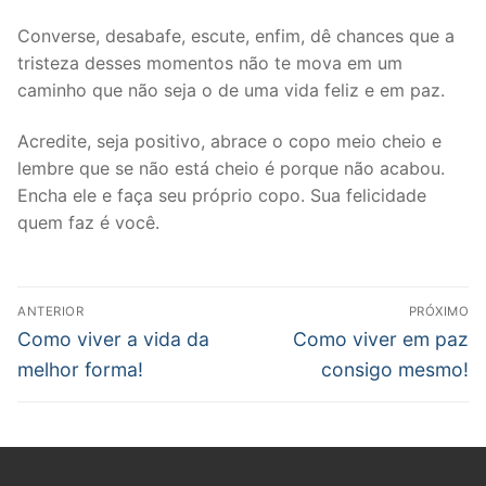
Converse, desabafe, escute, enfim, dê chances que a
tristeza desses momentos não te mova em um
caminho que não seja o de uma vida feliz e em paz.
Acredite, seja positivo, abrace o copo meio cheio e
lembre que se não está cheio é porque não acabou.
Encha ele e faça seu próprio copo. Sua felicidade
quem faz é você.
Navegação
ANTERIOR
PRÓXIMO
de
Post
Próximo
Como viver a vida da
Como viver em paz
anterior:
post:
Post
melhor forma!
consigo mesmo!