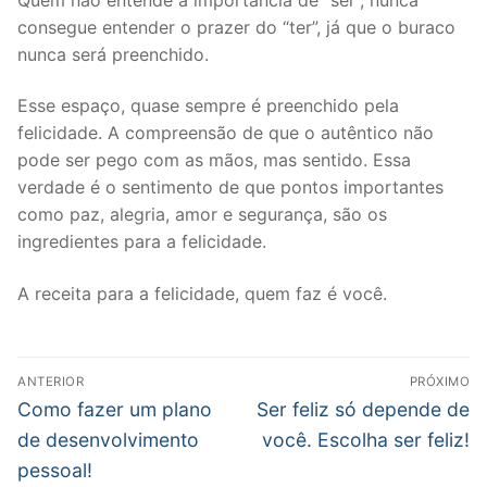
consegue entender o prazer do “ter”, já que o buraco
nunca será preenchido.
Esse espaço, quase sempre é preenchido pela
felicidade. A compreensão de que o autêntico não
pode ser pego com as mãos, mas sentido. Essa
verdade é o sentimento de que pontos importantes
como paz, alegria, amor e segurança, são os
ingredientes para a felicidade.
A receita para a felicidade, quem faz é você.
Navegação
ANTERIOR
PRÓXIMO
de
Post
Próximo
Como fazer um plano
Ser feliz só depende de
anterior:
post:
Post
de desenvolvimento
você. Escolha ser feliz!
pessoal!