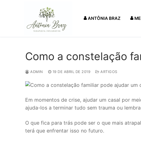
Pular
para
ANTÔNIA BRAZ
ME
o
conteúdo
Como a constelação fam
ADMIN
19 DE ABRIL DE 2019
ARTIGOS
Em momentos de crise, ajudar um casal por mei
ajuda-los a terminar tudo sem trauma ou lembra
O que fica para trás pode ser o que mais atrap
terá que enfrentar isso no futuro.