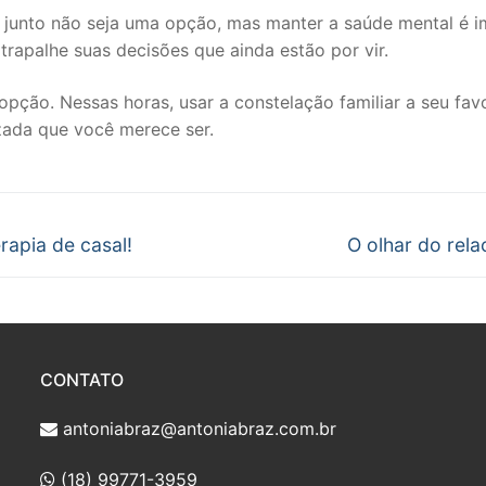
 junto não seja uma opção, mas manter a saúde mental é i
trapalhe suas decisões que ainda estão por vir.
ção. Nessas horas, usar a constelação familiar a seu favor
izada que você merece ser.
Próximo
rapia de casal!
O olhar do rel
post:
CONTATO
antoniabraz@antoniabraz.com.br
(18) 99771-3959