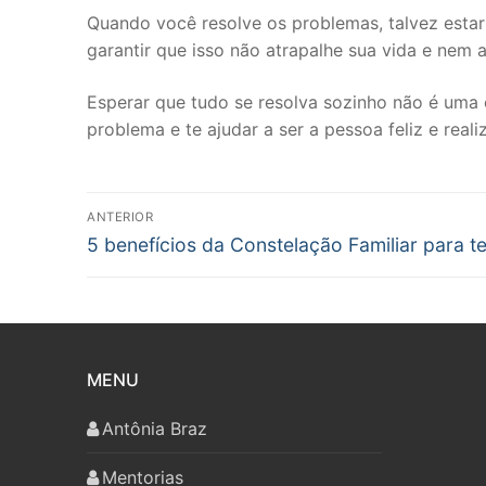
Quando você resolve os problemas, talvez estar
garantir que isso não atrapalhe sua vida e nem a
Esperar que tudo se resolva sozinho não é uma op
problema e te ajudar a ser a pessoa feliz e real
Navegação
ANTERIOR
Post
de
5 benefícios da Constelação Familiar para te
anterior:
Post
MENU
Antônia Braz
Mentorias