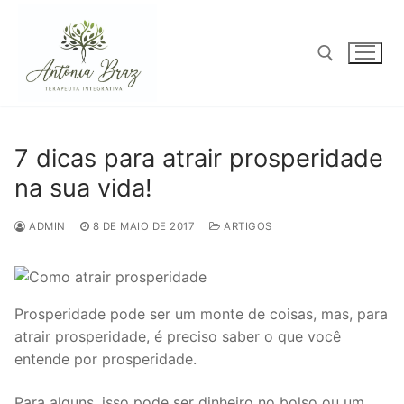
Pular
para
o
conteúdo
Pesquisar por:
7 dicas para atrair prosperidade
na sua vida!
ADMIN
8 DE MAIO DE 2017
ARTIGOS
Prosperidade pode ser um monte de coisas, mas, para
atrair prosperidade, é preciso saber o que você
entende por prosperidade.
Para alguns, isso pode ser dinheiro no bolso ou um