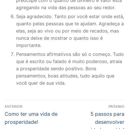
preocupe com o quanto de dinheiro e valor está
agregando na vida das pessoas ao seu redor.
Seja agradecido. Tanto por você estar onde está,
quanto pelas pessoas que te ajudam. Agradeça a
elas, seja ao vivo ou por meio de recados, mas
nunca deixe de mostrar o quanto isso é
importante.
Pensamentos afirmativos são só o começo. Tudo
que é escrito ou falado é muito poderoso, atraia
a prosperidade sendo positivo. Bons
pensamentos, boas atitudes, tudo aquilo que
você quer de sua vida.
Navegação
ANTERIOR
PRÓXIMO
de
Post
Próximo
Como ter uma vida de
5 passos para
anterior:
post:
Post
prosperidade!
desenvolver