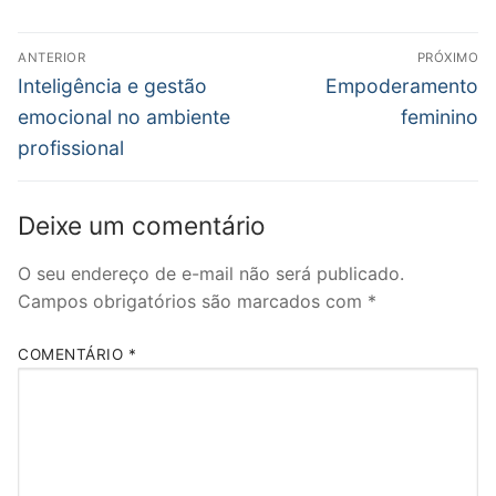
Navegação
ANTERIOR
PRÓXIMO
de
Post
Próximo
Inteligência e gestão
Empoderamento
anterior:
post:
Post
emocional no ambiente
feminino
profissional
Deixe um comentário
O seu endereço de e-mail não será publicado.
Campos obrigatórios são marcados com
*
COMENTÁRIO
*