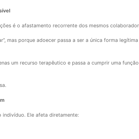
sível
ões é o afastamento recorrente dos mesmos colaboradores
r”, mas porque adoecer passa a ser a única forma legítim
penas um recurso terapêutico e passa a cumprir uma função
sa.
am
ndivíduo. Ele afeta diretamente: