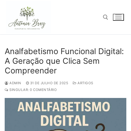
Pular
para
o
conteúdo
Pesquisar por:
Analfabetismo Funcional Digital:
A Geração que Clica Sem
Compreender
ADMIN
31 DE JULHO DE 2025
ARTIGOS
SINGULAR: 0 COMENTÁRIO