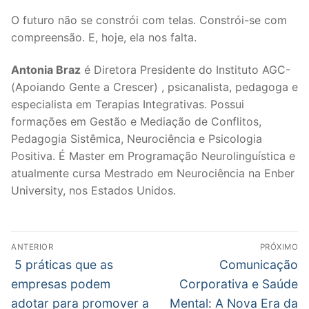
O futuro não se constrói com telas. Constrói-se com
compreensão. E, hoje, ela nos falta.
Antonia Braz
é Diretora Presidente do Instituto AGC-
(Apoiando Gente a Crescer) , psicanalista, pedagoga e
especialista em Terapias Integrativas. Possui
formações em Gestão e Mediação de Conflitos,
Pedagogia Sistêmica, Neurociência e Psicologia
Positiva. É Master em Programação Neurolinguística e
atualmente cursa Mestrado em Neurociência na Enber
University, nos Estados Unidos.
Navegação
ANTERIOR
PRÓXIMO
de
Post
Próximo
5 práticas que as
Comunicação
anterior:
post:
Post
empresas podem
Corporativa e Saúde
adotar para promover a
Mental: A Nova Era da