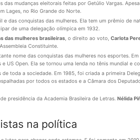
das mudanças eleitorais feitas por Getúlio Vargas. Apesar 
em Lages, no Rio Grande do Norte.
il e das conquistas das mulheres. Ela tem um prêmio de 
ticipar de uma delegação olímpica em 1932.
s das mulheres brasileiras
, o direito ao voto,
Carlota Per
Assembleia Constituinte.
ante nome das conquistas das mulheres nos esportes. Em 19
 e US Open. Ela se tornou uma lenda no tênis mundial e con
 de toda a sociedade. Em 1985, foi criada a primeira Del
 espalhadas por todos os estados e a Câmara dos Deputado
 de presidência da Academia Brasileira de Letras.
Nélida Pi
stas na política
 e lutas para chegar onde estamos. E foi somente em 201