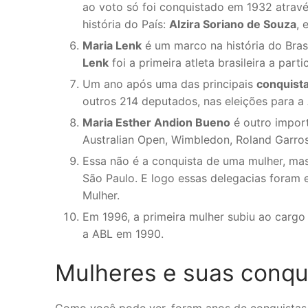
ao voto só foi conquistado em 1932 através 
história do País:
Alzira Soriano de Souza
, 
Maria Lenk
é um marco na história do Bras
Lenk
foi a primeira atleta brasileira a par
Um ano após uma das principais
conquista
outros 214 deputados, nas eleições para a 
Maria Esther Andion Bueno
é outro import
Australian Open, Wimbledon, Roland Garros
Essa não é a conquista de uma mulher, mas
São Paulo. E logo essas delegacias foram
Mulher.
Em 1996, a primeira mulher subiu ao cargo
a ABL em 1990.
Mulheres e suas conqui
Como você pode ver, foram anos de conquistas