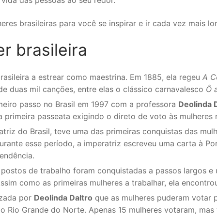
 vida das pessoas ao seu redor.
eres brasileiras para você se inspirar e ir cada vez mais lo
r brasileira
brasileira a estrear como maestrina. Em 1885, ela regeu
A C
e duas mil canções, entre elas o clássico carnavalesco
Ô 
imeiro passo no Brasil em 1997 com a professora
Deolinda 
 primeira passeata exigindo o direto de voto às mulheres n
ratriz do Brasil, teve uma das primeiras conquistas das mul
urante esse período, a imperatriz escreveu uma carta à P
endência.
s postos de trabalho foram conquistadas a passos largos e
ssim como as primeiras mulheres a trabalhar, ela encontrou 
izada por
Deolinda Daltro
que as mulheres puderam votar pe
do Rio Grande do Norte. Apenas 15 mulheres votaram, mas t