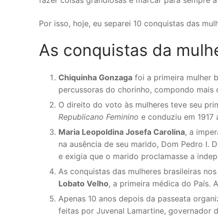
fazer coisas grandiosas e marcar para sempre a
Por isso, hoje, eu separei 10 conquistas das mulh
As conquistas da mulhe
Chiquinha Gonzaga
foi a primeira mulher 
percussoras do chorinho, compondo mais d
O direito do voto às mulheres teve seu pr
Republicano Feminino
e conduziu em 1917 a
Maria Leopoldina Josefa Carolina
, a impe
na ausência de seu marido, Dom Pedro I. D
e exigia que o marido proclamasse a indep
As conquistas das mulheres brasileiras no
Lobato Velho
, a primeira médica do País. A
Apenas 10 anos depois da passeata organ
feitas por Juvenal Lamartine, governador 