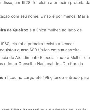
disso, em 1928, foi eleita a primeira prefeita da
natação com seu nome. E não é por menos.
Maria
eira de Queiroz
é a única mulher, ao lado de
60, ela foi a primeira tenista a vencer
quistou quase 600 títulos em sua carreira.
egacia de Atendimento Especializado à Mulher em
s criou o Conselho Nacional dos Direitos da
ñon
ficou no cargo até 1997, tendo entrado para
0, com
Dilma Roussef
, que a primeira mulher foi