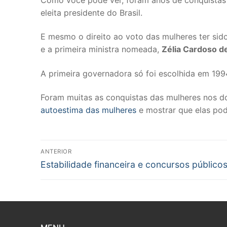
eleita presidente do Brasil.
E mesmo o direito ao voto das mulheres ter sid
e a primeira ministra nomeada,
Zélia Cardoso d
A primeira governadora só foi escolhida em 199
Foram muitas as conquistas das mulheres nos doi
autoestima das mulheres
e mostrar que elas pod
Navegação
ANTERIOR
Post
de
Estabilidade financeira e concursos público
anterior:
Post