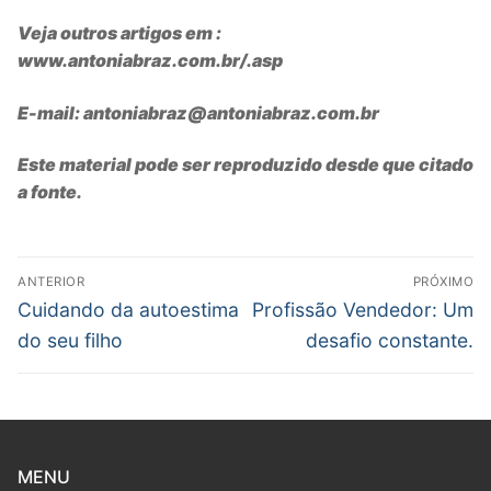
Veja outros artigos em :
www.antoniabraz.com.br/.asp
E-mail: antoniabraz@antoniabraz.com.br
Este material pode ser reproduzido desde que citado
a fonte.
Navegação
ANTERIOR
PRÓXIMO
de
Post
Próximo
Cuidando da autoestima
Profissão Vendedor: Um
anterior:
post:
Post
do seu filho
desafio constante.
MENU