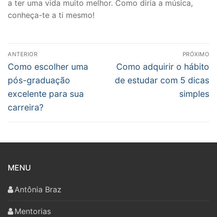
a ter uma vida muito melhor. Como diria a música,
conheça-te a ti mesmo!
Navegação
ANTERIOR
PRÓXIMO
de
Post
Próximo
Como escolher uma
Como adquirir o hábito
anterior:
post:
Post
pós-graduação
de estudar com 5 dicas
excelente para sua
simples
carreira?
MENU
Antônia Braz
Mentorias