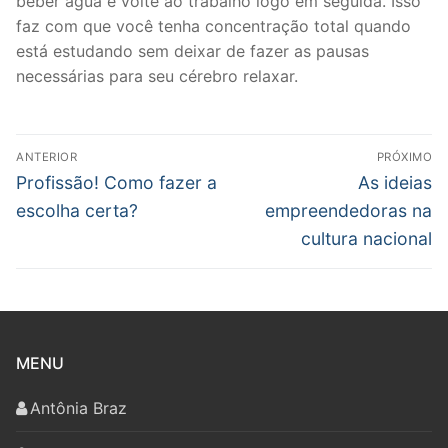
beber água e volte ao trabalho logo em seguida. Isso
faz com que você tenha concentração total quando
está estudando sem deixar de fazer as pausas
necessárias para seu cérebro relaxar.
Navegação
ANTERIOR
PRÓXIMO
de
Post
Próximo
Profissão! Como fazer a
As ideias
anterior:
post:
Post
escolha certa?
empreendedoras na
cultura nacional
MENU
Antônia Braz