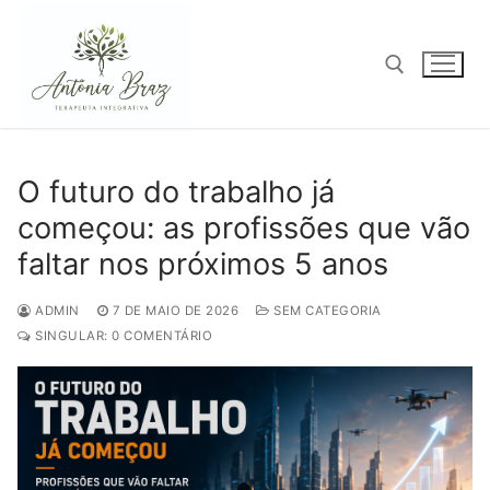
Pular
para
o
conteúdo
Pesquisar por:
O futuro do trabalho já
começou: as profissões que vão
faltar nos próximos 5 anos
ADMIN
7 DE MAIO DE 2026
SEM CATEGORIA
SINGULAR: 0 COMENTÁRIO