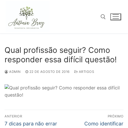
Pular
para
o
conteúdo
Pesquisar por:
Qual profissão seguir? Como
responder essa difícil questão!
ADMIN
22 DE AGOSTO DE 2016
ARTIGOS
Navegação
ANTERIOR
PRÓXIMO
de
Post
Próximo
7 dicas para não errar
Como identificar