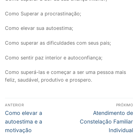
Como Superar a procrastinação;
Como elevar sua autoestima;
Como superar as dificuldades com seus pais;
Como sentir paz interior e autoconfiança;
Como superá-las e começar a ser uma pessoa mais
feliz, saudável, produtivo e prospero.
Navegação
ANTERIOR
PRÓXIMO
de
Post
Próximo
Como elevar a
Atendimento de
anterior:
post:
Post
autoestima e a
Constelação Familiar
motivação
Individual