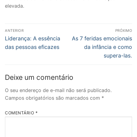
elevada.
Navegação
ANTERIOR
PRÓXIMO
de
Post
Próximo
Liderança: A essência
As 7 feridas emocionais
anterior:
post:
Post
das pessoas eficazes
da infância e como
supera-las.
Deixe um comentário
O seu endereço de e-mail não será publicado.
Campos obrigatórios são marcados com
*
COMENTÁRIO
*